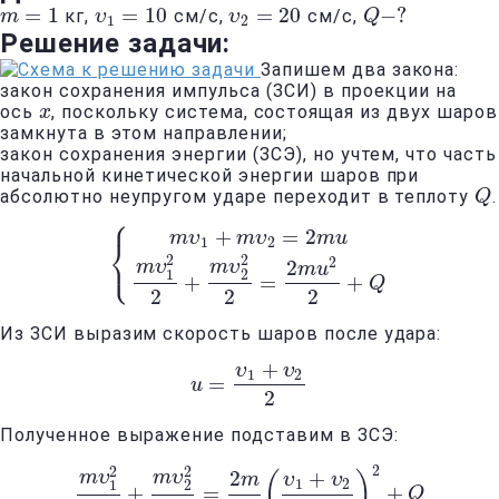
=
1
=
10
=
20
−
?
кг,
см/с,
см/с,
m
m
=
1
υ
υ
1
=
10
υ
υ
2
=
20
Q
Q
−
?
1
2
Решение задачи:
Запишем два закона:
закон сохранения импульса (ЗСИ) в проекции на
ось
, поскольку система, состоящая из двух шаров
x
x
замкнута в этом направлении;
закон сохранения энергии (ЗСЭ), но учтем, что часть
начальной кинетической энергии шаров при
абсолютно неупругом ударе переходит в теплоту
.
Q
Q
⎧
+
=
2
m
υ
m
υ
m
u
⎨
1
2
⎩
2
2
2
2
{
m
υ
1
+
m
υ
2
=
2
m
u
m
υ
1
2
2
+
m
υ
2
2
2
=
2
m
u
2
2
+
Q
m
υ
m
υ
m
u
1
2
+
=
+
Q
2
2
2
Из ЗСИ выразим скорость шаров после удара:
+
υ
υ
1
2
=
u
u
=
υ
1
+
υ
2
2
2
Полученное выражение подставим в ЗСЭ:
2
2
2
2
+
m
υ
m
υ
(
)
m
υ
υ
1
2
1
2
+
=
+
m
υ
1
2
2
+
m
υ
2
2
2
=
2
m
2
(
υ
1
+
υ
2
2
)
2
+
Q
Q