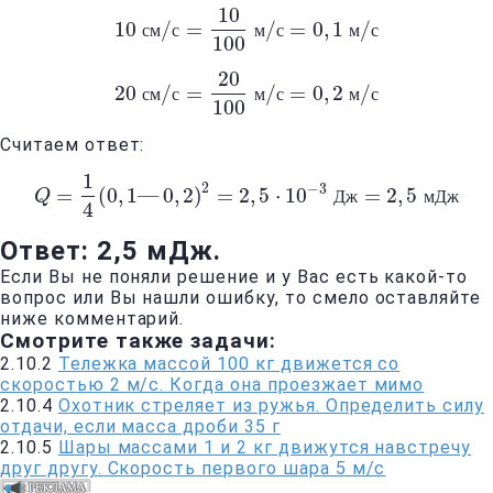
10
10
/
=
/
=
0
,
1
/
10
с
м
с
м
с
/
с
=
10
100
м
м
/
с
с
=
0
,
1
м
/
с
м
с
100
20
20
/
=
/
=
0
,
2
/
20
с
м
с
м
с
/
с
=
20
100
м
м
/
с
с
=
0
,
2
м
/
с
м
с
100
Считаем ответ:
1
2
−
3
=
(
0
,
1
—
0
,
2
)
=
2
,
5
⋅
10
=
2
,
5
Q
Q
=
1
4
(
0
,
1
—
0
,
2
)
2
=
2
,
5
⋅
10
−
3
Д
ж
=
2
Д
,
ж
5
м
Д
ж
м
Д
ж
4
Ответ: 2,5 мДж.
Если Вы не поняли решение и у Вас есть какой-то
вопрос или Вы нашли ошибку, то смело оставляйте
ниже комментарий.
Смотрите также задачи:
2.10.2
Тележка массой 100 кг движется со
скоростью 2 м/с. Когда она проезжает мимо
2.10.4
Охотник стреляет из ружья. Определить силу
отдачи, если масса дроби 35 г
2.10.5
Шары массами 1 и 2 кг движутся навстречу
друг другу. Скорость первого шара 5 м/с