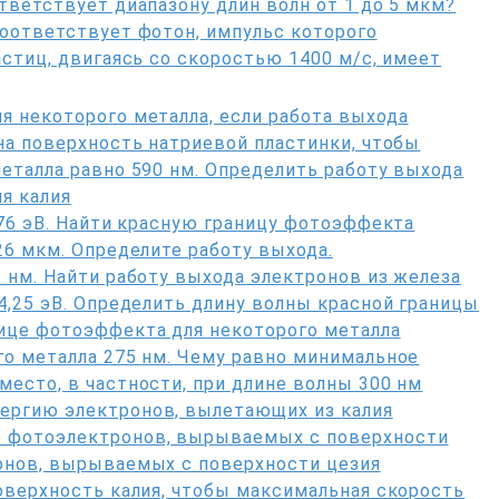
тветствует диапазону длин волн от 1 до 5 мкм?
соответствует фотон, импульс которого
астиц, двигаясь со скоростью 1400 м/с, имеет
 некоторого металла, если работа выхода
на поверхность натриевой пластинки, чтобы
еталла равно 590 нм. Определить работу выхода
я калия
,76 эВ. Найти красную границу фотоэффекта
26 мкм. Определите работу выхода.
 нм. Найти работу выхода электронов из железа
4,25 эВ. Определить длину волны красной границы
ице фотоэффекта для некоторого металла
го металла 275 нм. Чему равно минимальное
есто, в частности, при длине волны 300 нм
ергию электронов, вылетающих из калия
 фотоэлектронов, вырываемых с поверхности
онов, вырываемых с поверхности цезия
оверхность калия, чтобы максимальная скорость