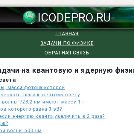
ICODEPRO.RU
ГЛАВНАЯ
ЗАДАЧИ ПО ФИЗИКЕ
ОБРАТНАЯ СВЯЗЬ
адачи на квантовую и ядерную физи
света
ны, масса фотона которой
ческого глаза к желтому свету
 волны 728,2 нм имеют массу 1 г
ов которого равна 3 эВ?
 если энергию кванта увеличить в 2 раза?
 Дж?
ой волны 600 нм