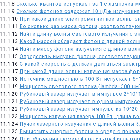
11.1.8
Сколько квантов испускает за 1 с лампочка 
11.1.9
Сколько фотонов содержит 10 нДж излучения
11.1.10
При какой длине электромагнитной волны эн
11.1.11
Во сколько раз масса фотона, соответствую
11.1.12
Найти длину волны светового излучения с э
11.1.13
Какой массой обладает фотон с длиной волн
11.1.14
Найти массу фотона излучения с длиной вол
11.1.15
Определить импульс фотона, соответствующ
11.1.16
С какой скоростью должен двигаться электр
11.1.17
При какой длине волны излучения масса фот
11.1.18
Источник мощностью в 100 Вт испускает 5*
11.1.19
Мощность светового потока (lambda=500 нм)
11.1.20
Рубиновый лазер излучает в импульсе 2*10^
11.1.21
Рубиновый лазер излучает в одном импульсе
11.1.22
Рубиновый лазер излучает импульс из 10^20
11.1.23
Мощность излучения лазера 100 Вт, длина во
11.1.24
Пучок лазерного излучения с длиной волны 3,
11.1.25
Вычислить энергию фотона в среде с показа
11.1.26
При облучении люминофора ультрафиолетов