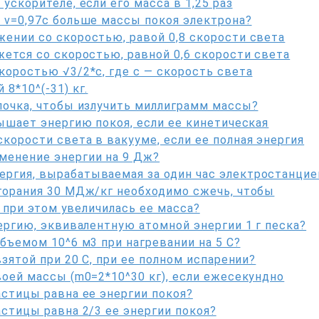
ускорителе, если его масса в 1,25 раз
 v=0,97c больше массы покоя электрона?
ении со скоростью, равой 0,8 скорости света
жется со скоростью, равной 0,6 скорости света
коростью √3/2*c, где c — скорость света
8*10^(-31) кг.
почка, чтобы излучить миллиграмм массы?
вышает энергию покоя, если ее кинетическая
корости света в вакууме, если ее полная энергия
менение энергии на 9 Дж?
ргия, вырабатываемая за один час электростанцие
сгорания 30 МДж/кг необходимо сжечь, чтобы
о при этом увеличилась ее масса?
ергию, эквивалентную атомной энергии 1 г песка?
бъемом 10^6 м3 при нагревании на 5 C?
взятой при 20 C, при ее полном испарении?
воей массы (m0=2*10^30 кг), если ежесекундно
астицы равна ее энергии покоя?
астицы равна 2/3 ее энергии покоя?