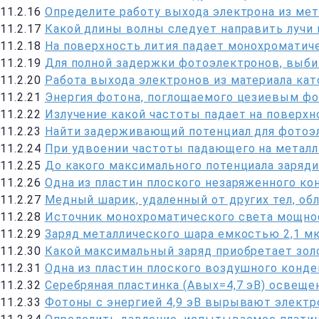
11.2.16
Определите работу выхода электрона из мет
11.2.17
Какой длины волны следует направить лучи 
11.2.18
На поверхность лития падает монохроматиче
11.2.19
Для полной задержки фотоэлектронов, выби
11.2.20
Работа выхода электронов из материала като
11.2.21
Энергия фотона, поглощаемого цезиевым фот
11.2.22
Излучение какой частоты падает на поверхн
11.2.23
Найти задерживающий потенциал для фотоэл
11.2.24
При удвоении частоты падающего на метал
11.2.25
До какого максимального потенциала заряди
11.2.26
Одна из пластин плоского незаряженного к
11.2.27
Медный шарик, удаленный от других тел, об
11.2.28
Источник монохроматического света мощнос
11.2.29
Заряд металлического шара емкостью 2,1 мк
11.2.30
Какой максимальный заряд приобретает зол
11.2.31
Одна из пластин плоского воздушного конд
11.2.32
Серебряная пластинка (Aвых=4,7 эВ) освеще
11.2.33
Фотоны с энергией 4,9 эВ вырывают электро