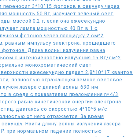
м переносит 3*10^15 фотонов в секунду через
яя мощность 50 Вт, излучает зеленый свет
воды массой 0,2 г, если она ежесекундно
злучает лампа мощностью 40 Вт в 1 с
пучком фотонов через площадку 2 см^2
м, равным импульсу электрона, прошедшего
 фотонов. Длина волны излучения равна
ьсом с интенсивностью излучения 15 Вт/см^2
нормально монохроматический свет
верхности ежесекундно падает 2,8*10^17 квантов
сти, полностью отражающей земное световое
 лучом лазера с длиной волны 630 нм
что в среде с показателем преломления n=4/3
торого равна кинетической энергии электрона
астиц, двигаясь со скоростью 4*10^5 м/с
полностью от него отражается. За время
 секунду. Найти длину волны излучения лазера
P, при нормальном падении полностью