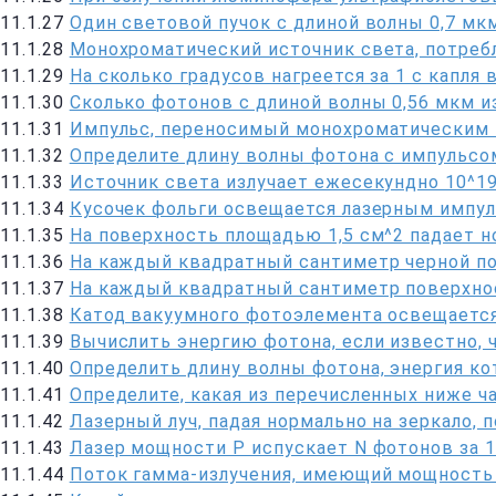
11.1.27
Один световой пучок с длиной волны 0,7 мк
11.1.28
Монохроматический источник света, потребл
11.1.29
На сколько градусов нагреется за 1 с капля 
11.1.30
Сколько фотонов с длиной волны 0,56 мкм и
11.1.31
Импульс, переносимый монохроматическим 
11.1.32
Определите длину волны фотона с импульсо
11.1.33
Источник света излучает ежесекундно 10^19
11.1.34
Кусочек фольги освещается лазерным импул
11.1.35
На поверхность площадью 1,5 см^2 падает 
11.1.36
На каждый квадратный сантиметр черной по
11.1.37
На каждый квадратный сантиметр поверхно
11.1.38
Катод вакуумного фотоэлемента освещается
11.1.39
Вычислить энергию фотона, если известно, 
11.1.40
Определить длину волны фотона, энергия ко
11.1.41
Определите, какая из перечисленных ниже ч
11.1.42
Лазерный луч, падая нормально на зеркало, 
11.1.43
Лазер мощности P испускает N фотонов за 1
11.1.44
Поток гамма-излучения, имеющий мощность 