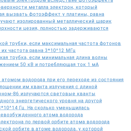
иновым электродом вследствие фотоэффекта
оверхности металла электрон, который
ая вызвать фотоэффект у платины, равна
лучают изолированный металлический шарик
рхности цезия, полностью задерживаются
кой трубки, если максимальная частота фотонов
 их частота равна 3*10^12 МГц
кая трубка, если минимальная длина волны
жением 50 кВ и потребляющая ток 1 мА
 атомом водорода при его переходе из состояния
лощении им кванта излучения с длиной
тоном-86 излучаются световые кванты
дного энергетического уровня на другой
3*10^14 Гц. На сколько уменьшилась
 невозбужденного атома водорода
электрона по первой орбите атома водорода
ской орбите в атоме водорода, у которой