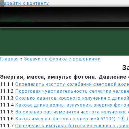
Перейти к контенту
Главная
»
Задачи по физике с решениями
З
Энергия, масса, импульс фотона. Давление 
11.1.1
Определить частоту колебаний световой вол
11.1.2
Пороговая чувствительность сетчатки челове
11.1.3
Сколько квантов красного излучения с длиной
11.1.4
Какова длина волны излучения, энергия фотон
11.1.5
Во сколько раз изменится частота излучения,
11.1.6
Каков импульс фотона с энергией 6*10^(-19)
11.1.7
Определить импульс фотона излучения с длин