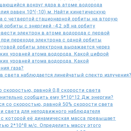
ащающийся вокруг ядра в атоме водорода
лия равен 10^(-10) м. Найти кинетическую
а с четвертой стационарной орбиты на вторую
 орбиты с энергией -4,2 эВ на орбиту
вести электрон в атоме водорода с первой
 при переходе электрона с одной орбиты
руговой орбиты электрона выражается через
ких уровней атома водорода. Какой цифрой
ких уровней атома водорода. Какой
ния газа?
в света наблюдается линейчатый спектр излучения
о скоростью, равной 0,8 скорости света
олнительно сообщить ему 9*10^12 Дж энергии?
ся со скоростью, равной 50% скорости света
ти света для неподвижного наблюдателя
 с которой её динамическая масса превышает
тью 2*10^8 м/с. Определить массу этого