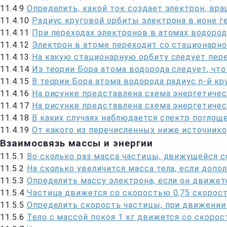
11.4.9
Определить, какой ток создает электрон, вр
11.4.10
Радиус круговой орбиты электрона в ионе ге
11.4.11
При переходах электронов в атомах водород
11.4.12
Электрон в атоме переходит со стационарной
11.4.13
На какую стационарную орбиту следует пере
11.4.14
Из теории Бора атома водорода следует, что
11.4.15
В теории Бора атома водорода радиус n-й к
11.4.16
На рисунке представлена схема энергетичес
11.4.17
На рисунке представлена схема энергетичес
11.4.18
В каких случаях наблюдается спектр поглоще
11.4.19
От какого из перечисленных ниже источнико
Взаимосвязь массы и энергии
11.5.1
Во сколько раз масса частицы, движущейся с
11.5.2
На сколько увеличится масса тела, если доп
11.5.3
Определить массу электрона, если он движет
11.5.4
Частица движется со скоростью 0,75 скорос
11.5.5
Определить скорость частицы, при движении
11.5.6
Тело с массой покоя 1 кг движется со скорос