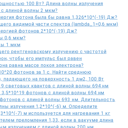
мощностью 100 Вт? Длина волны излучения
 с длиной волны 2 мкм?
ергия фотона была бы равна 1,326*10^(-19) Дж?
щего видимой части спектра (lambda_1=0,6 мкм)
нергией фотонов 2*10^(-19) Дж?
ы 0,6 мкм?
ны 1 мкм
его рентгеновскому излучению с частотой
он, чтобы его импульс был равен
она равна массе покоя электрона?
10^20 фотонов за 1 с. Найти среднюю
, падающего на поверхность 1 дм2, 100 Вт
19 световых квантов с длиной волны 694 нм
 3,5*10^19 фотонов с длиной волны 694 нм
 фотонов с длиной волны 693 нм. Длительность
лны излучения 1,2*10^(-6) м. Определите
3*10^(-7) м используется для нагревания 1 кг
телем преломления 1,33, если в вакууме длина
ым излучением с длиной волны 200 нм