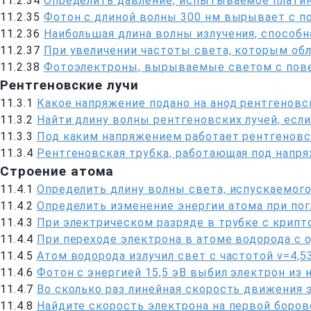
11.2.34
Определить давление, испытываемое плат
11.2.35
Фотон с длиной волны 300 нм вырывает с п
11.2.36
Наибольшая длина волны излучения, способн
11.2.37
При увеличении частоты света, которым об
11.2.38
Фотоэлектроны, вырываемые светом с пове
Рентгеновские лучи
11.3.1
Какое напряжение подано на анод рентгеновс
11.3.2
Найти длину волны рентгеновских лучей, если
11.3.3
Под каким напряжением работает рентгеновс
11.3.4
Рентгеновская трубка, работающая под напря
Строение атома
11.4.1
Определить длину волны света, испускаемого
11.4.2
Определить изменение энергии атома при пог
11.4.3
При электрическом разряде в трубке с крип
11.4.4
При переходе электрона в атоме водорода с о
11.4.5
Атом водорода излучил свет с частотой v=4,5
11.4.6
Фотон с энергией 15,5 эВ выбил электрон из
11.4.7
Во сколько раз линейная скорость движения 
11.4.8
Найдите скорость электрона на первой боров