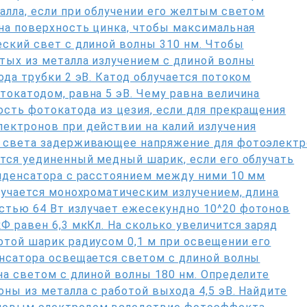
алла, если при облучении его желтым светом
на поверхность цинка, чтобы максимальная
ский свет с длиной волны 310 нм. Чтобы
тых из металла излучением с длиной волны
да трубки 2 эВ. Катод облучается потоком
окатодом, равна 5 эВ. Чему равна величина
ость фотокатода из цезия, если для прекращения
ектронов при действии на калий излучения
л света задерживающее напряжение для фотоэлект
тся уединенный медный шарик, если его облучать
онденсатора с расстоянием между ними 10 мм
лучается монохроматическим излучением, длина
тью 64 Вт излучает ежесекундно 10^20 фотонов
Ф равен 6,3 мкКл. На сколько увеличится заряд
отой шарик радиусом 0,1 м при освещении его
енсатора освещается светом с длиной волны
на светом с длиной волны 180 нм. Определите
ны из металла с работой выхода 4,5 эВ. Найдите