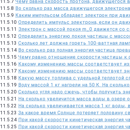
11.5.7
Чему равна скорость протона, движущегося в 
11.5.8
Во сколько раз масса движущегося электрона
11.5.9
Каким импульсом обладает электрон при движ
11.5.10
Определить импульс электрона, если он дви
11.5.11
Электрон с массой покоя m_0 движется со с
11.5.12
Определить энергию покоя частицы с массой 
11.5.13
Сколько лет должна гореть 100-ваттная лам
11.5.14
Bo сколько раз полная энергия частица пре
11.5.15
Чему равно отношение скорости частицы к с
11.5.16
Какому изменению массы соответствует из
11.5.17
Какому изменению массы соответствует эне
11.5.18
Какую массу топлива с удельной теплотой 
11.5.19
Воду массой 1 кг нагрели на 50 К. На скольк
11.5.20
Сколько угля надо сжечь, чтобы получить эн
11.5.21
На сколько увеличится масса воды в озере о
11.5.22
На сколько увеличивается масса 1 кг воды, 
11.5.23
За какое время Солнце потеряет половину с
11.5.24
При какой скорости кинетическая энергия ч
11.5.25
При какой скорости кинетическая энергия ч