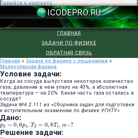
Перейти к контенту
ICODEPRO.R
ГЛАВНАЯ
ЗАДАЧИ ПО ФИЗИКЕ
ОБРАТНАЯ СВЯЗЬ
Главная
»
Задачи по физике с решениями
»
Молекулярная физика
Условие задачи:
Когда из сосуда выпустили некоторое количество
газа, давление в нем упало на 40%, а абсолютная
температура — на 20%. Какая часть газа осталась в
сосуде?
Задача №4.2.111 из «Сборника задач для подготовки
к вступительным экзаменам по физике УГНТУ»
Дано:
=
0
,
6
=
0
,
8
−
?
,
,
p
p
2
=
0
,
6
p
1
p
T
T
2
=
0
,
8
T
1
T
α
α
−
?
2
1
2
1
Решение задачи: