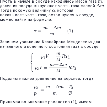
Пусть в начале в сосуде находилась масса газа
,
m
m
Δ
далее из сосуда выпускают часть газа массой
.
Δ
m
m
Тогда искомую величину
, которая
α
α
показывает часть газа, оставшуюся в сосуде,
можно найти по формуле:
—
Δ
m
m
=
(
1
)
α
α
=
m
—
Δ
m
m
(
1
)
m
Запишем уравнение Клапейрона-Менделеева для
начального и конечного состояния газа в сосуде:
⎧
⎪
⎪
m
=
p
V
R
T
⎨
1
1
M
⎪
⎩
{
p
1
V
=
m
M
R
T
1
p
2
V
=
m
—
Δ
m
M
R
T
2
⎪
—
Δ
m
m
=
p
V
R
T
2
2
M
Поделим нижнее уравнение на верхнее, тогда:
—
Δ
p
m
m
T
2
2
=
⋅
p
2
p
1
=
m
—
Δ
m
m
⋅
T
2
T
1
p
m
T
1
1
Принимая во внимание равенство (1), имеем: