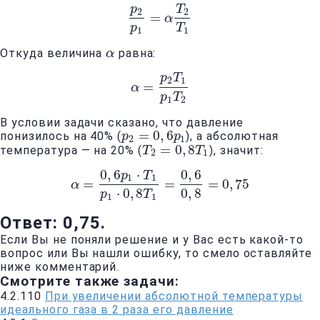
p
T
2
2
=
p
2
p
1
=
α
α
T
2
T
1
p
T
1
1
Откуда величина
равна:
α
α
p
T
2
1
=
α
α
=
p
2
T
1
p
1
T
2
p
T
1
2
В условии задачи сказано, что давление
=
0
,
6
понизилось на 40% (
), а абсолютная
p
p
2
=
0
,
6
p
1
p
2
1
=
0
,
8
температура — на 20% (
), значит:
T
T
2
=
0
,
8
T
1
T
2
1
0
,
6
⋅
0
,
6
p
T
1
1
=
=
=
0
,
75
α
α
=
0
,
6
p
1
⋅
T
1
p
1
⋅
0
,
8
T
1
=
0
,
6
0
,
8
=
0
,
75
⋅
0
,
8
0
,
8
p
T
1
1
Ответ: 0,75.
Если Вы не поняли решение и у Вас есть какой-то
вопрос или Вы нашли ошибку, то смело оставляйте
ниже комментарий.
Смотрите также задачи:
4.2.110
При увеличении абсолютной температуры
идеального газа в 2 раза его давление