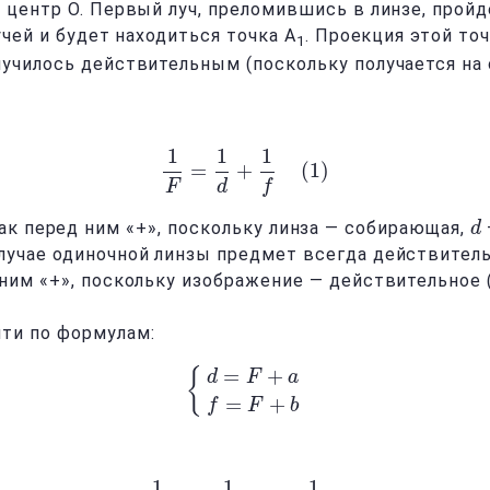
 центр O. Первый луч, преломившись в линзе, пройд
учей и будет находиться точка A
. Проекция этой то
1
лучилось действительным (поскольку получается на
1
1
1
=
+
(
1
)
1
F
=
1
d
+
1
f
(
1
)
F
d
f
ак перед ним «+», поскольку линза — собирающая,
d
d
случае одиночной линзы предмет всегда действител
 ним «+», поскольку изображение — действительное 
ти по формулам:
=
+
{
d
F
a
{
d
=
F
+
a
f
=
F
+
b
=
+
f
F
b
1
1
1