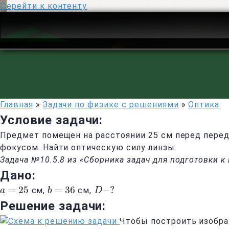
Перейти к контенту
Главная
»
Задачи по физике с решениями
»
Оптика
Условие задачи:
Предмет помещен на расстоянии 25 см перед перед
фокусом. Найти оптическую силу линзы.
Задача №10.5.8 из «Сборника задач для подготовки 
Дано:
=
25
=
36
−
?
см,
см,
a
a
=
25
b
b
=
36
D
D
−
?
Решение задачи:
Чтобы построить изображ