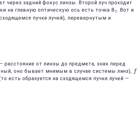
ет через задний фокус линзы. Второй луч проходит
чки на главную оптическую ось есть точка B
. Вот и
1
 сходящемся пучке лучей), перевернутым и
— расстояние от линзы до предмета, знак перед
ьный, оно бывает мнимым в случае системы линз),
f
f
(то есть образуется на сходящемся пучке лучей —