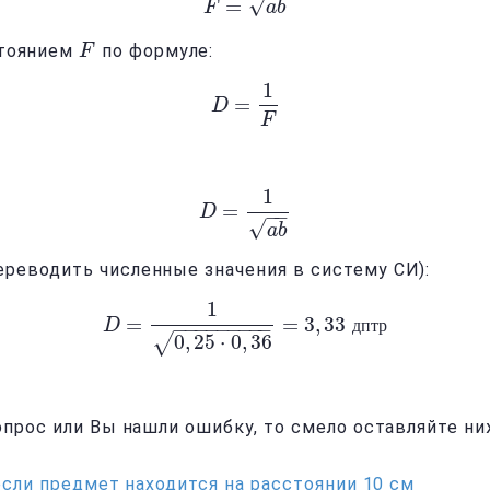
√
=
F
F
=
a
b
a
b
стоянием
по формуле:
F
F
1
=
D
D
=
1
F
F
1
=
D
D
=
1
a
b
−
−
√
a
b
ереводить численные значения в систему СИ):
1
=
=
3
,
33
D
D
=
1
0
,
25
⋅
0
,
36
=
3
,
33
д
п
т
р
д
п
т
р
−
−
−
−
−
−
−
−
−
0
,
25
⋅
0
,
36
√
вопрос или Вы нашли ошибку, то смело оставляйте н
если предмет находится на расстоянии 10 см