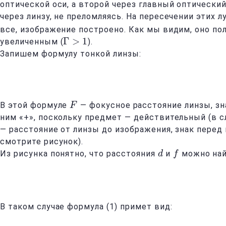
оптической оси, а второй через главный оптический
через линзу, не преломляясь. На пересечении этих л
все, изображение построено. Как мы видим, оно по
Γ
>
1
увеличенным (
).
Γ
>
1
Запишем формулу тонкой линзы:
В этой формуле
— фокусное расстояние линзы, зн
F
F
ним «+», поскольку предмет — действительный (в 
— расстояние от линзы до изображения, знак перед
смотрите рисунок).
Из рисунка понятно, что расстояния
и
можно най
d
d
f
f
В таком случае формула (1) примет вид: