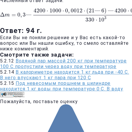
Численный ответ задачи:
4200
⋅
1000
⋅
0
,
0012
⋅
(
21
—
6
)
—
4200
⋅
Δ
=
0
,
3
—
m
Δ
m
=
0
,
3
—
4200
⋅
1000
⋅
0
,
0012
⋅
(
21
—
6
)
—
4200
⋅
0
,
3
⋅
(
6
—
3
330
⋅
10
Ответ: 94 г.
Если Вы не поняли решение и у Вас есть какой-то
вопрос или Вы нашли ошибку, то смело оставляйте
ниже комментарий.
Смотрите также задачи:
5.2.12
Водяной пар массой 200 кг при температуре
100 C пропустили через воду при температуре
5.2.14
В калориметре находится 1 кг льда при -40 C.
В него впускают 1 кг пара при 120 C
5.2.15
Под невесомым поршнем в цилиндре
находится 1 кг воды при температуре 0 C. В воду
Пожалуйста, поставьте оценку